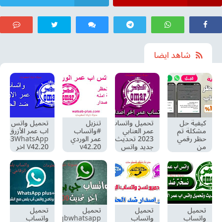
تيليجرام
شاهد ايضا
كيفية حل
تحميل واتساب
تنزيل
تحميل واتس
مشكلة تم
عمر العنابي
#واتساب
اب عمر الأزرق
حظر رقمي
2023 تحديث
عمر الوردي
OB3WhatsApp
من
جديد واتس
v42.20
V42.20 اخر
استخدام
عمر العنابي
تحديث
تحديث ضد
واتس اب
OBWhatsApp
جديد 2023
الحظر 2023
v42.20
unblock-
whatsapp
تحميل
تحميل
تحميل
تحميل
واتساب
واتساب
gbwhatsapp
واتساب