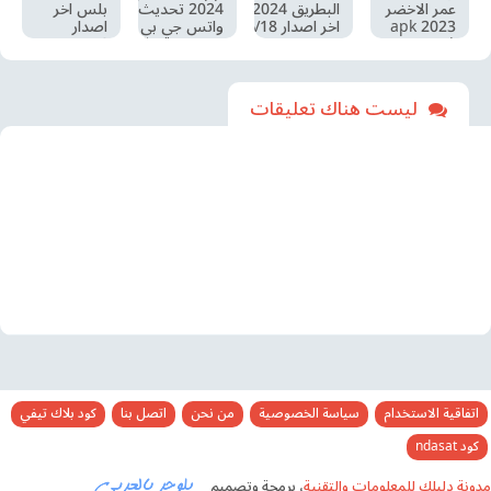
عمر الاخضر
البطريق 2024
2024 تحديث
بلس اخر
2023 apk
اخر اصدار V18
واتس جي بي
اصدار
| واتساب
تحديث جديد
اخر اصدار
11.56 ضد
عمر الاخضر
BTWhatsApp
17.52
الحظر |
42.20 آخر
تحميل
إصدار
2024
ليست هناك تعليقات
whatsapp
abu
saddam
اتفاقية الاستخدام
سياسة الخصوصية
من نحن
اتصل بنا
كود بلاك تيفي
كود ndasat
مدونة دليلك للمعلومات والتقنية
، برمجة وتصميم