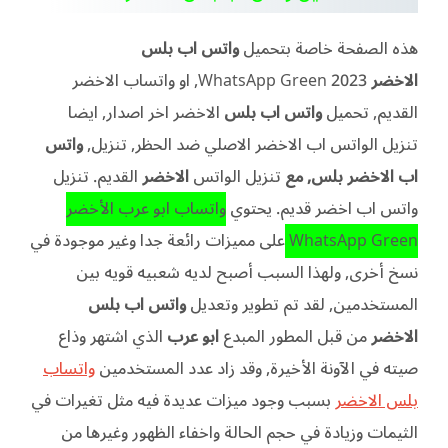
هذه الصفحة خاصة بتحميل
واتس اب بلس
الاخضر
WhatsApp Green 2023, او واتساب الاخضر
القديم, تحميل
واتس اب بلس
الاخضر اخر اصدار, ايضا
تنزيل الواتس اب الاخضر الاصلي ضد الحظر, تنزيل,
واتس
اب الاخضر بلس, مع
تنزيل الواتس
الاخضر
القديم.
تنزيل
واتس اب اخضر قديم.
يحتوي
واتساب ابو عرب الأخضر
WhatsApp Green
على مميزات رائعة جدا وغير موجودة في
نسخ أخرى, ولهذا السبب أصبح لديه شعبيه قويه بين
المستخدمين, لقد تم تطوير وتعديل
واتس اب بلس
الاخضر
من قبل المطور المبدع
ابو عرب
الذي اشتهر وذاع
صيته في الآونة الأخيرة, وقد زاد عدد المستخدمين
واتساب
بلس الاخضر
بسبب وجود ميزات عديدة فيه مثل تغيرات في
الثيمات وزيادة في حجم الحالة واخفاء الظهور وغيرها من