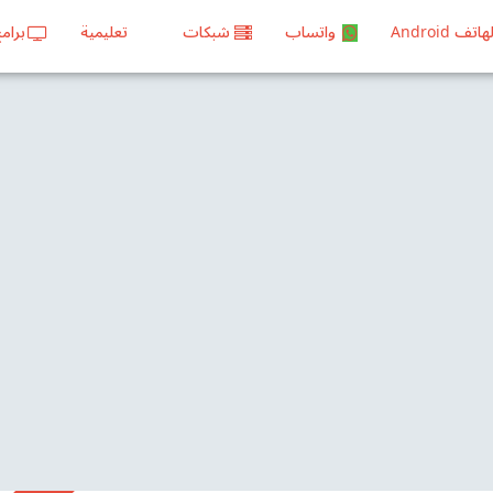
هاتف Android
واتساب
شبكات
تعليمية
برام