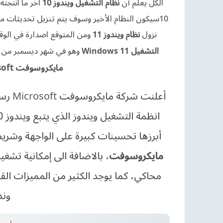
الكل يعلم أن
نظام التشغيل ويندوز 10
اخر ما انتجت
10
سيكون النظام الأخير وسوف يتم تنزيل تحديثات مس
نزول
نظام ويندوز 11
ومن المتوقع اصدارة في الو
التشغيل
Windows 11
وهو في شهر ديسمبر من العام 2021، يم
مايكروسوفت
oft
انظمة التشغيل ويندوز الذي يتبع ويندوز 10، يقدم
أبرزها تحسينات كبيرة على الواجهة وشري
مايكروسوفت
،
بالاضافة الى إمكانية تشغيل برامج وأل
محاكي، كما يوجد
الكثير من المميزات القي
وندوز 11