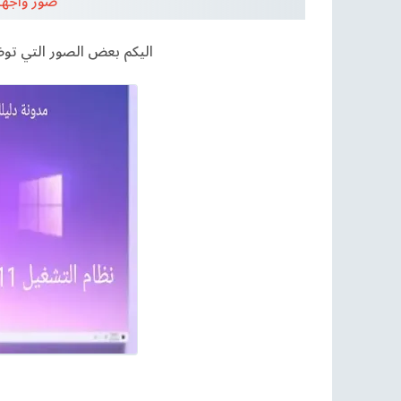
11 صور واج
اليكم بعض الصور التي توضح شكل ويندوز ١