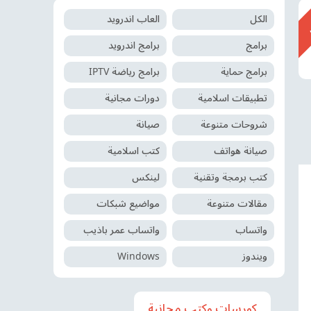
الكل
العاب اندرويد
برامج
برامج اندرويد
برامج حماية
برامج رياضة IPTV
تطبيقات اسلامية
دورات مجانية
شروحات متنوعة
صيانة
صيانة هواتف
كتب اسلامية
كتب برمجة وتقنية
لينكس
مقالات متنوعة
مواضيع شبكات
واتساب
واتساب عمر باذيب
ويندوز
Windows
كورسات وكتب مجانية