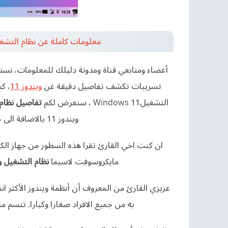
معلومات كاملة عن نظام التشغيل الجديد Windows 11 مع أب
أعضاء ومتابعي قناة ومدونة دليلك للمعلومات، نس
تسريبات تكشف تفاصيل دقيقة عن
ويندوز 11
، ك
التشغيل
Windows 11
، سنعرض لكم
تفاصيل نظام ا
ويندوز 11 بالاضافة الى خصائص النظام الجديد
ان كنت اخي القارئ تقرا هذه السطور من جهاز الك
مايكروسوفت لاسيما
نظام التشغيل وين
عزيزي القارئ من المعروف أن أنظمة ويندوز الأكثر ان
به من جميع الافراد صغارا وكبارا. تتسم 