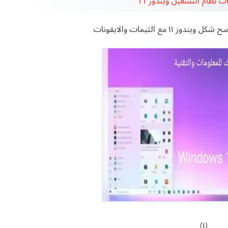
هات نظام التشغيل ويندوز
١ مع الثيمات والايقونات
(١)