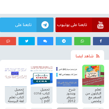
تابعنا على يوتيوب
تابعنا على
تيليجرام
شاهد ايضا
تعلم
شرح
تحميل
تحميل
البايثون من
ويندوز
كتاب ccna
أفضل
الصفر مع
سيرفر
بالعربي
كتاب تعلم
ملخص
2012
pdf |
لغة البرمجة
أوامر بايثون
بالعربي |
تنزيل كتاب
c++ من
pdf |
تحميل
CCNA
الصفر إلى