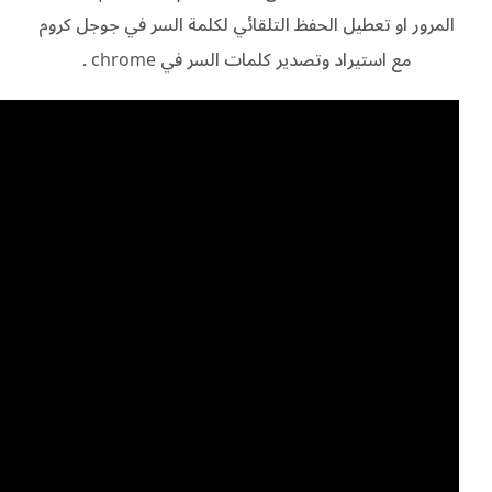
المرور او تعطيل الحفظ التلقائي لكلمة السر في جوجل كروم
مع استيراد وتصدير كلمات السر في chrome .