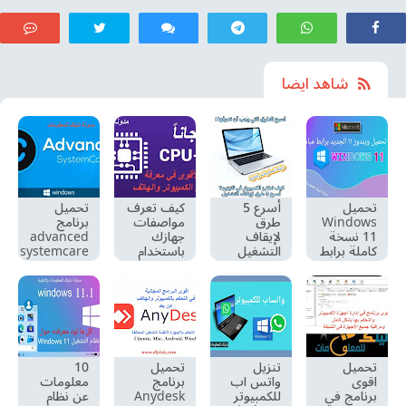
تيليجرام
شاهد ايضا
تحميل
أسرع 5
كيف تعرف
تحميل
Windows
طرق
مواصفات
برنامج
11 نسخة
لإيقاف
جهازك
advanced
كاملة برابط
التشغيل
باستخدام
systemcare
مباشر من
في ويندوز
تحميل
+ التفعيل
ميديا فاير
10 و 11
برنامج cpu
مدى الحياة
مع طريقة
z ؟
التثبيت
تحميل
تنزيل
تحميل
10
اقوى
واتس اب
برنامج
معلومات
برنامج في
للكمبيوتر
Anydesk
عن نظام